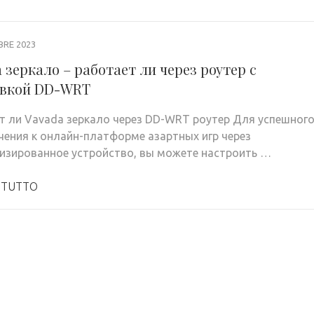
BRE 2023
 зеркало – работает ли через роутер с
вкой DD-WRT
т ли Vavada зеркало через DD-WRT роутер Для успешног
ения к онлайн-платформе азартных игр через
изированное устройство, вы можете настроить …
 TUTTO