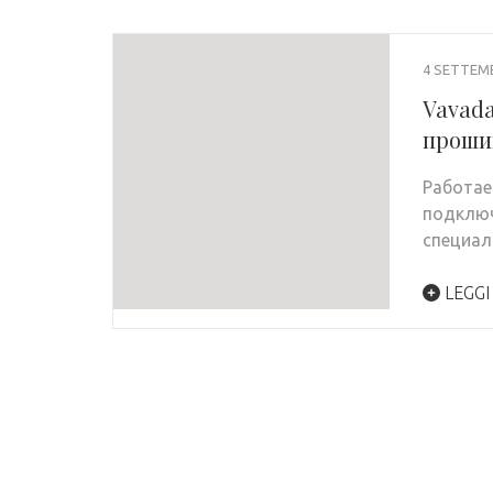
4 SETTEM
Vavada
проши
Работае
подключ
специал
LEGGI