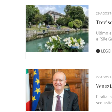
29 AGOST
Treviso
Ultimo a
a “Sile G
LEGGI
27 AGOST
Venezia
L’Italia 
scolasti