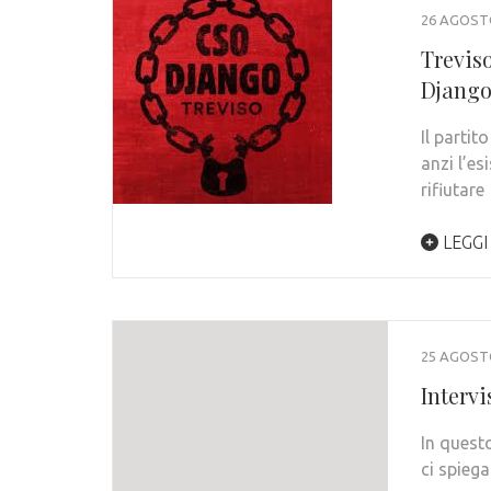
26 AGOST
Trevis
Django
Il parti
anzi l’es
rifiutare
LEGGI
25 AGOST
Intervi
In questo
ci spieg