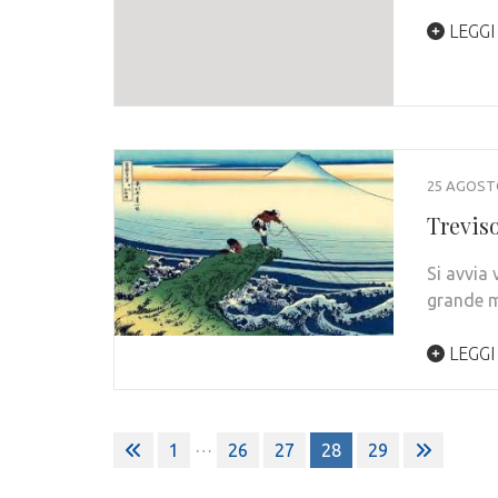
LEGGI
25 AGOST
Treviso
Si avvia 
grande m
LEGGI
Paginazione
…
1
26
27
28
29
degli
articoli