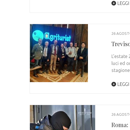
LEGGI
26 AGOST
Treviso
L’estate 
luci ed o
stagion
LEGGI
26 AGOST
Roma: 