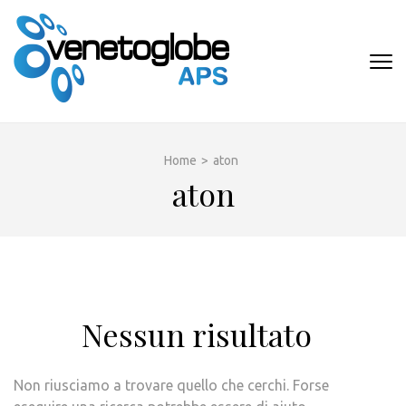
Passa
al
contenuto
VENETOGLOB
(premi
APS
invio)
Home
>
aton
aton
Nessun risultato
Non riusciamo a trovare quello che cerchi. Forse