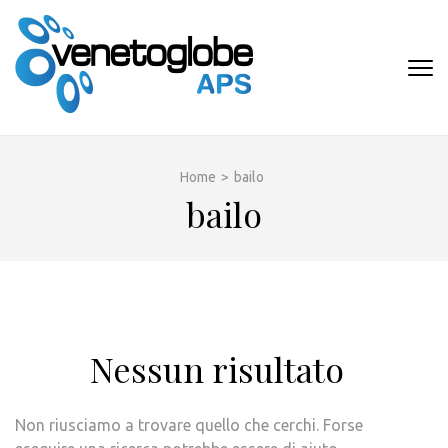
Passa
al
contenuto
VENETOGLOB
(premi
APS
invio)
Home
>
bailo
bailo
Nessun risultato
Non riusciamo a trovare quello che cerchi. Forse