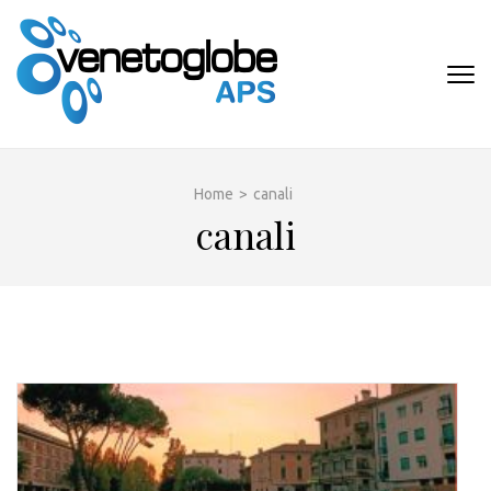
Passa
al
contenuto
VENETOGLOB
(premi
APS
invio)
Home
>
canali
canali