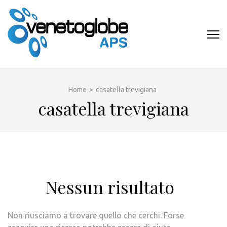
Passa
al
contenuto
VENETOGLOB
(premi
APS
invio)
Home
>
casatella trevigiana
casatella trevigiana
Nessun risultato
Non riusciamo a trovare quello che cerchi. Forse