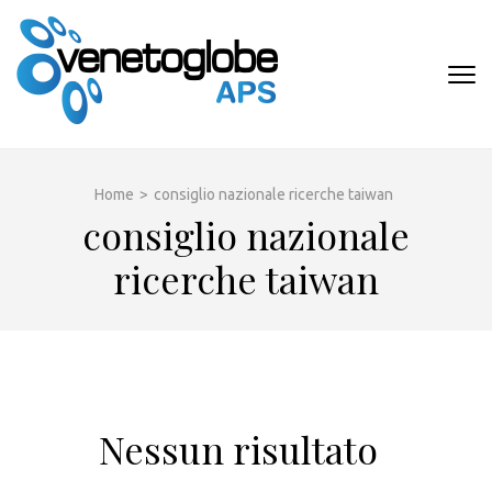
Passa
al
contenuto
VENETOGLOB
(premi
APS
invio)
Home
>
consiglio nazionale ricerche taiwan
consiglio nazionale
ricerche taiwan
Nessun risultato