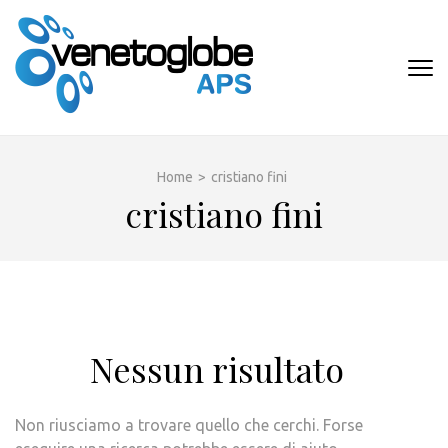
Passa
al
contenuto
VENETOGLOB
(premi
APS
invio)
Home
>
cristiano fini
cristiano fini
Nessun risultato
Non riusciamo a trovare quello che cerchi. Forse