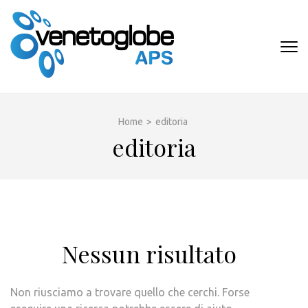
Passa
al
contenuto
VENETOGLOB
(premi
APS
invio)
Home
>
editoria
editoria
Nessun risultato
Non riusciamo a trovare quello che cerchi. Forse