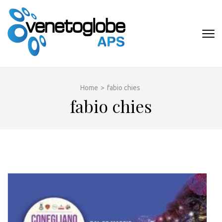
Passa
al
contenuto
VENETOGLOB
(premi
APS
invio)
Home
>
fabio chies
fabio chies