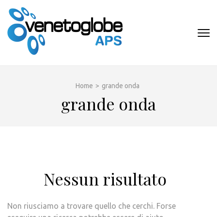
Passa
al
contenuto
VENETOGLOB
(premi
APS
invio)
Home
>
grande onda
grande onda
Nessun risultato
Non riusciamo a trovare quello che cerchi. Forse