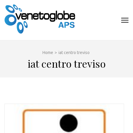
Passa
al
contenuto
VENETOGLOB
(premi
APS
invio)
Home
>
iat centro treviso
iat centro treviso