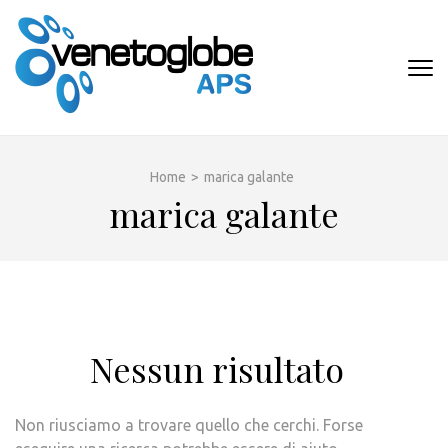
Passa
al
contenuto
VENETOGLOB
(premi
APS
invio)
Home
>
marica galante
marica galante
Nessun risultato
Non riusciamo a trovare quello che cerchi. Forse