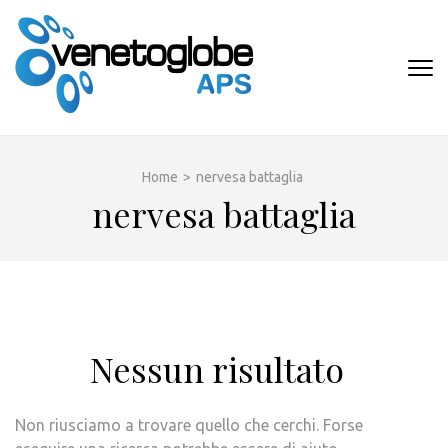
Passa
al
contenuto
VENETOGLOB
(premi
APS
invio)
Home
>
nervesa battaglia
nervesa battaglia
Nessun risultato
Non riusciamo a trovare quello che cerchi. Forse