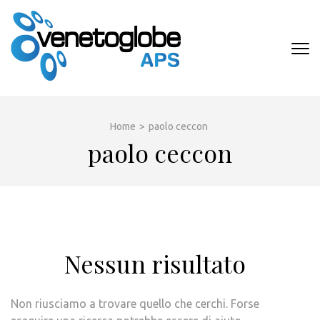
Passa
al
contenuto
VENETOGLOB
(premi
APS
invio)
Home
>
paolo ceccon
paolo ceccon
Nessun risultato
Non riusciamo a trovare quello che cerchi. Forse