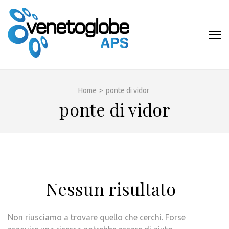
Passa
al
contenuto
VENETOGLOB
(premi
APS
invio)
Home
>
ponte di vidor
ponte di vidor
Nessun risultato
Non riusciamo a trovare quello che cerchi. Forse