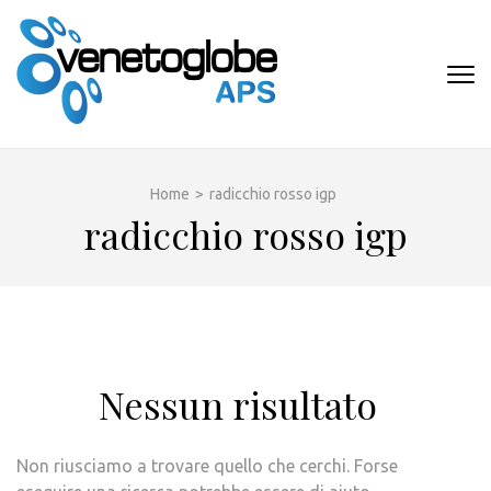
Passa
al
contenuto
VENETOGLOB
(premi
APS
invio)
Home
>
radicchio rosso igp
radicchio rosso igp
Nessun risultato
Non riusciamo a trovare quello che cerchi. Forse