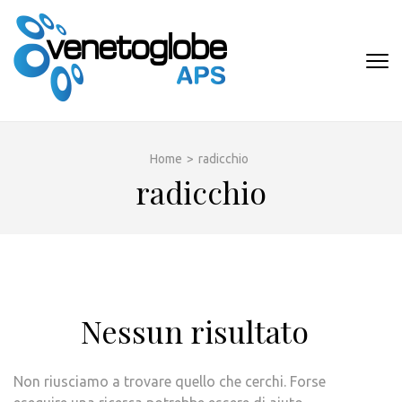
Passa
al
contenuto
VENETOGLOB
(premi
APS
invio)
Home
>
radicchio
radicchio
Nessun risultato
Non riusciamo a trovare quello che cerchi. Forse