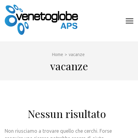
Passa
al
contenuto
VENETOGLOB
(premi
APS
invio)
Home
>
vacanze
vacanze
Nessun risultato
Non riusciamo a trovare quello che cerchi. Forse