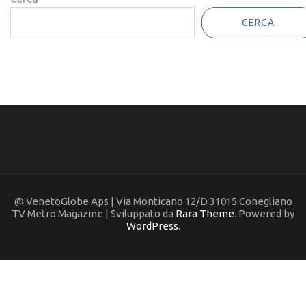
CERCA
@ VenetoGlobe Aps | Via Monticano 12/D 31015 Conegliano
TV Metro Magazine | Sviluppato da
Rara Theme
. Powered by
WordPress
.