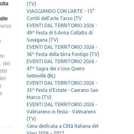
olta
(TV)
VIAGGIANDO CON L'ARTE - 15°
alle
Cortili dell'arte Tarzo (TV
verso
EVENTI DAL TERRITORIO 2026 -
49^ Festa di S.Anna Collalto di
Susegana (TV)
n
EVENTI DAL TERRITORIO 2026 -
36^ Festa della birra Fontigo (TV)
re
EVENTI DAL TERRITORIO 2026 -
, dei
47^ Sagra dei s'cios Quero
 del
Setteville (BL)
del
EVENTI DAL TERRITORIO 2026 -
i
35^ Festa d'Estate - Caerano San
a
Marco (TV)
EVENTI DAL TERRITORIO 2026 -
Valmareno in festa - Valmareno
(TV)
Cena dedicata a Città Italiana del
Vino 2026 – 2027