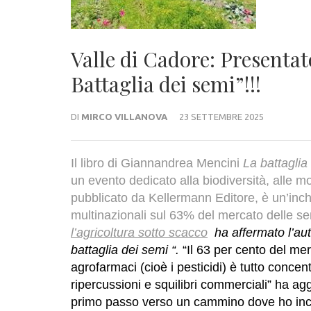
Valle di Cadore: Presentat
Battaglia dei semi”!!!
DI
MIRCO VILLANOVA
23 SETTEMBRE 2025
Il libro di Giannandrea Mencini
La battaglia
un evento dedicato alla biodiversità, alle m
pubblicato da Kellermann Editore, è un’inch
multinazionali sul 63% del mercato delle se
l’agricoltura sotto scacco
ha affermato l’au
battaglia dei semi
“.
“Il 63 per cento del mer
agrofarmaci (cioè i pesticidi) è tutto concen
ripercussioni e squilibri commerciali” ha a
primo passo verso un cammino dove ho incont