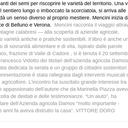
anti dei semi per riscoprire le varietà del territorio.
Una v
l sentiero lungo o imboccato la scorciatoia, si arriva alle
i, dà un senso diverso al proprio mestiere. Mencini inizia d
ince di Belluno e Verona.
Mencini racconta il viaggio attra
montagne calabresi — alla scoperta di aziende agricole,
varietà antiche e pratiche sostenibili. Il libro è anche u
di sovranità alimentare e di vita, ispirato dalle parole
, frazione di Valle di Cadore , si è tenuta il 20 settemb
Francesco Vidotto dei titolari dell’azienda agricola Damos
ata dedicata la serata e un gruppo di cittadini sostenitori
 presentazione è stata rallegrata dagli interventi musicali 
gricoltore. L’incontro ha suscitato grande interesse tra 
o e appassionato dell’autore che da Marinella Piazza avev
lta de deidati e delle testimonianze. “Un aiuto”, ha
re dell’Azienda agricola Damos “molto importante -
he anni fa aveva distrutto la casa”. VITTORE DORO