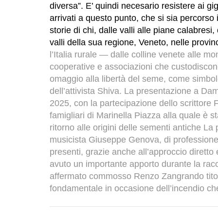
diversa”.
E’ quindi necesario resistere ai gig
arrivati a questo punto, che si sia percorso i
storie di chi, dalle valli alle piane calabres
valli della sua regione, Veneto, nelle prov
l’Italia rurale — dalle colline venete alle 
cooperative e associazioni che custodiscono 
omaggio alla libertà del seme, come simbolo 
dell’attivista Shiva.
La presentazione a Damos
2025, con la partecipazione dello scrittore 
famigliari di Marinella Piazza alla quale è st
ritorno alle origini delle sementi antiche La
musicista Giuseppe Genova, di professione a
presenti, grazie anche all’approccio dirett
avuto un importante apporto durante la racco
affermato commosso Renzo Zangrando titola
fondamentale in occasione dell’incendio c