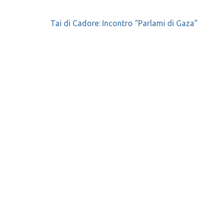
Navigazione
Tai di Cadore: Incontro “Parlami di Gaza”
articoli