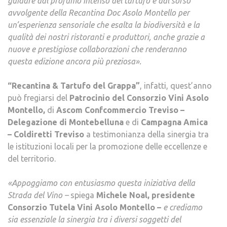
guidare dal profumo intenso del tartufo e dal sorso
avvolgente della Recantina Doc Asolo Montello per
un’esperienza sensoriale che esalta la biodiversità e la
qualità dei nostri ristoranti e produttori, anche grazie a
nuove e prestigiose collaborazioni che renderanno
questa edizione ancora più preziosa
»
.
“Recantina & Tartufo del Grappa”
, infatti, quest’anno
può fregiarsi del
Patrocinio del Consorzio Vini Asolo
Montello,
di
Ascom Confcommercio Treviso –
Delegazione di Montebelluna
e di
Campagna Amica
– Coldiretti Treviso
a testimonianza della sinergia tra
le istituzioni locali per la promozione delle eccellenze e
del territorio.
«Appoggiamo con entusiasmo questa iniziativa della
Strada del Vino –
spiega
Michele Noal, presidente
Consorzio Tutela Vini Asolo Montello –
e crediamo
sia essenziale la sinergia tra i diversi soggetti del