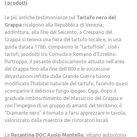
I prodotti
Le più antiche testimonianze sul
Tartufo nero del
Grappa
risalgono alla Repubblica di Venezia;
addirittura, alla fine del Seicento, a Crespano del
Grappa si teneva una fiera del tartufo locale e, in una
guida datata 1780, compaiono le “tartuffole”, cioè i
tartufi, prodotti tra Cornuda e Romano d’Ezzelino.
Purtroppo, il pesante disboscamento attuato nell’area
del Grappa fino alla fine dell’800 e le successive
devastazioni inflitte dalla Grande Guerra hanno
modificato l’habitat naturale del tartufo, facendo quasi
scomparire il delizioso fungo ipogeo. Oggi, dopo il
graduale rimboschimento del Massiccio del Grappa e
con l’impegno di un gruppo di amanti del territorio, il
“Diamante nero” è tornato a farsi apprezzare in tavola,
valorizzato dalla maestria dei ristoratori locali.
La
Recantina DOC Asolo Montello
, vitigno autoctono