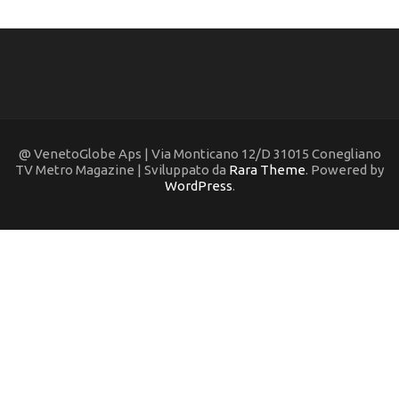
@ VenetoGlobe Aps | Via Monticano 12/D 31015 Conegliano
TV Metro Magazine | Sviluppato da
Rara Theme
. Powered by
WordPress
.