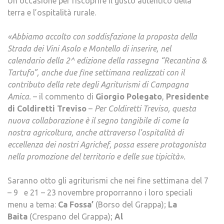
Un’occasione per riscoprire il gusto autentico della
terra e l’ospitalità rurale.
«Abbiamo accolto con soddisfazione la proposta della
Strada dei Vini Asolo e Montello di inserire, nel
calendario della 2^ edizione della rassegna “Recantina &
Tartufo”, anche due fine settimana realizzati con il
contributo della rete degli Agriturismi di Campagna
Amica.
– il commento di
Giorgio Polegato
,
Presidente
di Coldiretti Treviso
–
Per Coldiretti Treviso, questa
nuova collaborazione è il segno tangibile di come la
nostra agricoltura, anche attraverso l’ospitalità di
eccellenza dei nostri Agrichef, possa essere protagonista
nella promozione del territorio e delle sue tipicità
».
Saranno otto gli agriturismi che nei fine settimana del 7
– 9 e 21 – 23 novembre proporranno i loro speciali
menu a tema:
Ca Fossa’
(Borso del Grappa);
La
Baita
(Crespano del Grappa);
Al