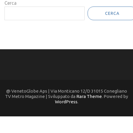
Cerca
CERCA
@ VenetoGlobe Aps | Via Monticano 12/D 31015 Conegliano
TV Metro Magazine | Sviluppato da
Rara Theme
. Powered by
WordPress
.