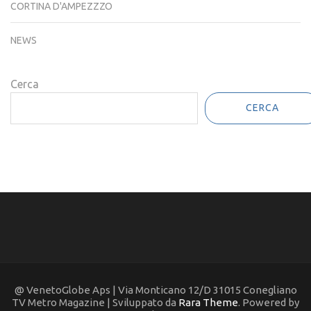
CORTINA D'AMPEZZZO
NEWS
Cerca
CERCA
@ VenetoGlobe Aps | Via Monticano 12/D 31015 Conegliano
TV Metro Magazine | Sviluppato da
Rara Theme
. Powered by