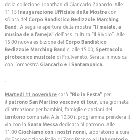
della collezione Jonathan di Giancarlo Zanardo. Alle
11.15
Inaugurazione Ufficiale della Mostra
con
sfilata del
Corpo Bandistico Bedizzole Marching
Band
. A seguire apertura della mostra “
Il maiale, a
musina de a fameja
” dell’ass. cultura “Il Rivolo”. Alle
15.00 nuova esibizione del
Corpo Bandistico
Bedizzole Marching Band
e, alle 15.00,
Spettacolo
pirotecnico musicale
di Friulveneto. Serata in musica
con l’orchestra
Giancarlo e i Santamonica.
Martedì 11 novembre
sarà
“Rio in Festa”
per
il
patrono San Martino vescovo di tour
, una giornata
di attenzione per bambini, famiglie e anziani del
territorio comunale. Alle 10.30 il programma prenderà il
via con la
Santa Messa
dedicata al patrono. Alle
11.00
Giochiamo con i nostri nonni
, laboratorio a cura
dell’associazione Palio di Zero Branco e il
laboratorio