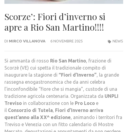
Scorze’: Fiori d’inverno si
apre a Rio San Martino!!!!
DI
MIRCO VILLANOVA
6 NOVEMBRE 2025
NEWS
Si ammanta di rosso
Rio San Martino
, frazione di
Scorzè (VE) cui spetta il tradizionale compito di
inaugurare la stagione di
“Fiori d’Inverno”
, la grande
rassegna enogastronomica che da anni celebra
l’inconfondibile “fiore che si mangia”, custode di una
tradizione agricola centenaria. Organizzata da
UNPLI
Treviso
in collaborazione con le
Pro Loco
e
il
Consorzio di Tutela
,
Fiori d’Inverno arriva
quest’anno alla XX^ edizione
, animando i territori fra
Treviso e Venezia con un fitto calendario di Mostre
Mercato, degustazioni e appuntamenti da non perdere.