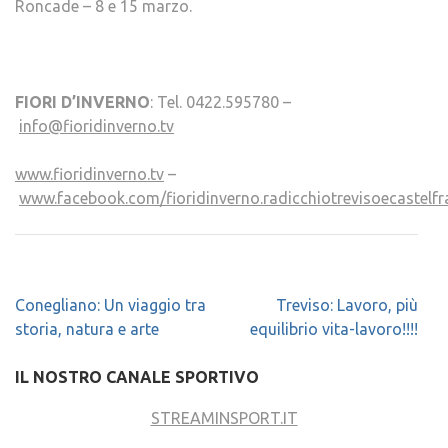
Roncade – 8 e 15 marzo.
FIORI D’INVERNO
: Tel. 0422.595780 –
info@fioridinverno.tv
www.fioridinverno.tv
–
www.facebook.com/fioridinverno.radicchiotrevisoecastelf
Navigazione
Conegliano: Un viaggio tra
Treviso: Lavoro, più
articoli
storia, natura e arte
equilibrio vita-lavoro!!!!
IL NOSTRO CANALE SPORTIVO
STREAMINSPORT.IT