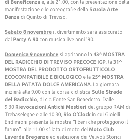
di Beneficenza
e, alle 21.00, con la presentazione della
manifestazione e le coreografie della
Scuola Arte
Danza
di Quinto di Treviso.
Sabato 8 novembre
il divertimento sarà assicurato
dal
Party A 90
con musica live anni ’90.
Domenica 9 novembre
si apriranno la
43^ MOSTRA
DEL RADICCHIO DI TREVISO PRECOCE IGP
, la
31^
MOSTRA DEL PRODOTTO ORTOFRUTTICOLO
ECOCOMPATIBILE E BIOLOGICO
e la
25^ MOSTRA
DELLA PATATA DOLCE AMERICANA
. La giornata
inizierà alle 9.00 con la corsa ciclistica
Sulle Strade
del Radicchio
, di c.c. Fonte San Benedetto. Dalle
9.30
Rievocazioni Antichi Mestieri
del gruppo RAM di
Trebaseleghe e alle 10.30,
Rio O’Clock
in cui Gioielli
Endimioni presenta la mostra “I beni che proteggono il
futuro”. alle 11.00 sfilata di moto del
Moto Club
Laverda Breganze
ed esibizione dei Velivoli Storici