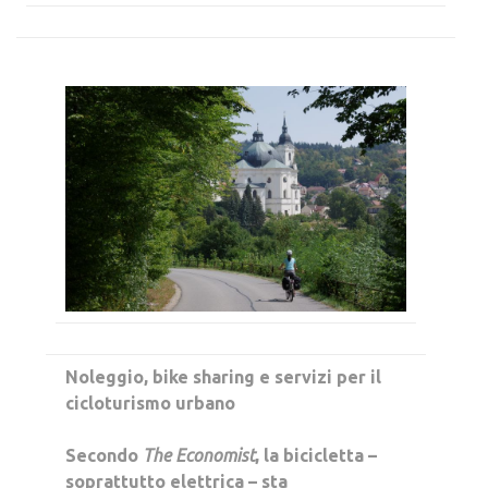
Noleggio, bike sharing e servizi per il
cicloturismo urbano
Secondo
The Economist
, la bicicletta –
soprattutto elettrica – sta