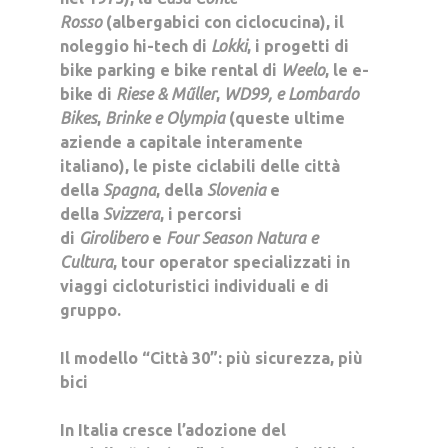
Rosso
(albergabici con ciclocucina), il
noleggio hi-tech di
Lokki
, i progetti di
bike parking e bike rental di
Weelo
, le e-
bike di
Riese & Műller
,
WD99, e Lombardo
Bikes
,
Brinke e Olympia
(queste ultime
aziende a capitale interamente
italiano), le piste ciclabili delle città
della
Spagna
, della
Slovenia
e
della
Svizzera
, i percorsi
di
Girolibero
e
Four Season Natura e
Cultura
, tour operator specializzati in
viaggi cicloturistici individuali e di
gruppo.
Il modello “Città 30”: più sicurezza, più
bici
In Italia cresce l’adozione del