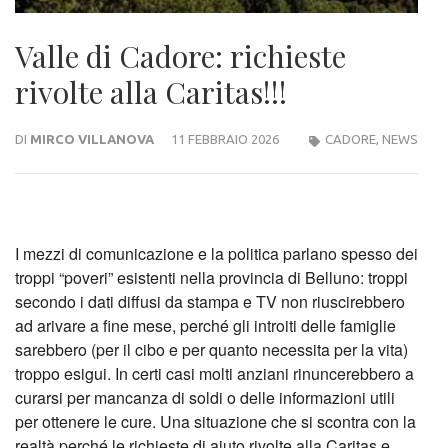
Valle di Cadore: richieste
rivolte alla Caritas!!!
DI
MIRCO VILLANOVA
11 FEBBRAIO 2026
CADORE
,
NEWS
I mezzi di comunicazione e la politica parlano spesso dei
troppi “poveri” esistenti nella provincia di Belluno: troppi
secondo i dati diffusi da stampa e TV non riuscirebbero
ad arivare a fine mese, perché gli introiti delle famiglie
sarebbero (per il cibo e per quanto necessita per la vita)
troppo esigui. In certi casi molti anziani rinuncerebbero a
curarsi per mancanza di soldi o delle informazioni utili
per ottenere le cure. Una situazione che si scontra con la
realtà perché le richieste di aiuto rivolte alla Caritas e