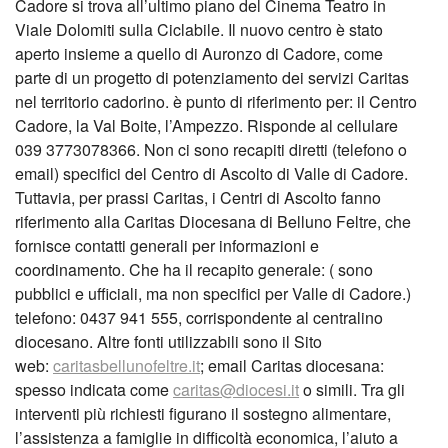
Cadore si trova all’ultimo piano del Cinema Teatro in
Viale Dolomiti sulla Ciclabile. Il nuovo centro è stato
aperto insieme a quello di Auronzo di Cadore, come
parte di un progetto di potenziamento dei servizi Caritas
nel territorio cadorino. è punto di riferimento per: il Centro
Cadore, la Val Boite, l’Ampezzo. Risponde al cellulare
039 3773078366. Non ci sono recapiti diretti (telefono o
email) specifici del Centro di Ascolto di Valle di Cadore.
Tuttavia, per prassi Caritas, i Centri di Ascolto fanno
riferimento alla Caritas Diocesana di Belluno Feltre, che
fornisce contatti generali per informazioni e
coordinamento. Che ha il recapito generale: ( sono
pubblici e ufficiali, ma non specifici per Valle di Cadore.)
telefono: 0437 941 555, corrispondente al centralino
diocesano. Altre fonti utilizzabili sono il Sito
web:
caritasbellunofeltre.it
; email Caritas diocesana:
spesso indicata come
caritas@diocesi.it
o simili. Tra gli
interventi più richiesti figurano il sostegno alimentare,
l’assistenza a famiglie in difficoltà economica, l’aiuto a