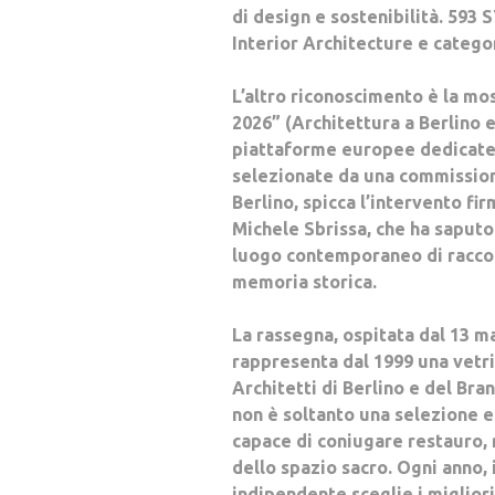
di design e sostenibilità. 593 
Interior Architecture e categor
L’altro riconoscimento è la mos
2026”
(Architettura a Berlino e
piattaforme europee dedicate 
selezionate da una commission
Berlino, spicca l’intervento fi
Michele Sbrissa, che ha saputo
luogo contemporaneo di raccog
memoria storica.
La rassegna, ospitata
dal 13 ma
rappresenta dal 1999 una vetri
Architetti di Berlino e del Br
non è soltanto una selezione es
capace di coniugare restauro, 
dello spazio sacro. Ogni anno,
indipendente sceglie i migliori