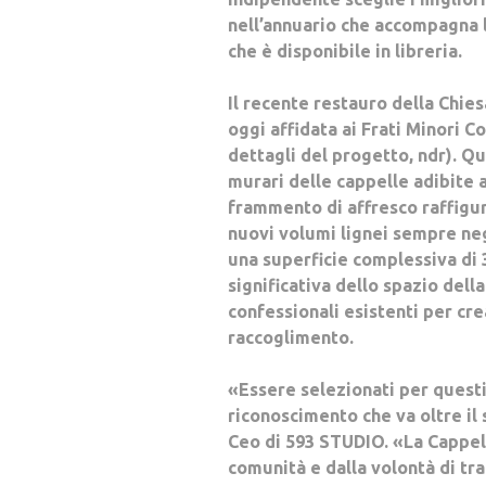
nell’annuario che accompagna l
che è disponibile in libreria.
Il recente restauro della Chies
oggi affidata ai Frati Minori Co
dettagli del progetto, ndr). Q
murari delle cappelle adibite a
frammento di affresco raffigu
nuovi volumi lignei sempre negl
una superficie complessiva di
significativa dello spazio dell
confessionali esistenti per cr
raccoglimento.
«Essere selezionati per quest
riconoscimento che va oltre il
Ceo di 593 STUDIO. «La Cappell
comunità e dalla volontà di tr