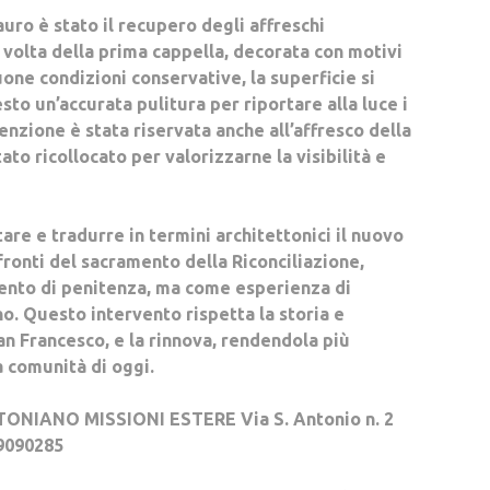
uro è stato il recupero degli affreschi
 volta della prima cappella, decorata con motivi
one condizioni conservative, la superficie si
sto un’accurata pulitura per riportare alla luce i
tenzione è stata riservata anche all’affresco della
o ricollocato per valorizzarne la visibilità e
are e tradurre in termini architettonici il nuovo
fronti del sacramento della Riconciliazione,
nto di penitenza, ma come esperienza di
o. Questo intervento rispetta la storia e
San Francesco, e la rinnova, rendendola più
a comunità di oggi.
IANO MISSIONI ESTERE Via S. Antonio n. 2
9090285