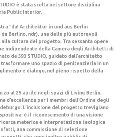
STUDIO è stata scelta nel settore disciplina
ia Public Interior.
tra “da! Architektur in und aus Berlin
 da Berlino, ndr), una delle più autorevoli
alla cultura del progetto. Tra sessanta opere
e indipendente della Camera degli Architetti di
rmato da 593 STUDIO, guidato dall’architetto
 trasformare uno spazio di penitenzieria in un
limento e dialogo, nel pieno rispetto della
rzo al 25 aprile negli spazi di Living Berlin
,
na d’eccellenza per i membri dell’Ordine degli
andeburgo. L’inclusione del progetto trevigiano
positiva: è il riconoscimento di una visione
ricerca materica e interpretazione teologica
 infatti, una commissione di selezione
 progetti, che sono inoltre pubblicati