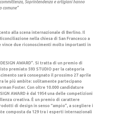
i committenza, Soprintendenza e artigiani hanno
vo comune”
ento alla scena internazionale di Berlino. Il
iconciliazione nella chiesa di San Francesco a
i e vince due riconoscimenti molto importanti in
iF DESIGN AWARD”
. Si tratta di un premio di
visto premiato 593 STUDIO per la categoria
oscimento sarà consegnato il prossimo 27 aprile
tra le più ambite: solitamente partecipano
Norman Foster. Con oltre 10.000 candidature
DESIGN AWARD è dal 1954 una delle competizioni
llenza creativa. È un premio di carattere
odotti di design in senso “ampio”, a scegliere i
te composta da 129 tra i esperti internazionali