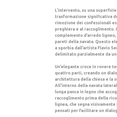
L’intervento, su una superfici
trasformazione significativa de
rimozione dei confessionali es
preghiera e al raccoglimento. 
complemento d’arredo ligneo,
pareti della navata. Questo el
a sgorbia dall’artista Flavio S
delimitato parzialmente da un 
Un’elegante croce in rovere ter
quattro parti, creando un dial
architettura della chiesa e la 
All’interno della navata latera
lunga panca in legno che accog
raccoglimento prima della ricon
lignea, che segna visivamente i
pensati per facilitare un dialo