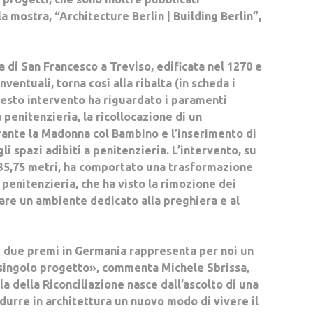
a mostra, “
Architecture Berlin | Building Berlin”
,
a di San Francesco a Treviso, edificata nel 1270 e
nventuali, torna così alla ribalta (in scheda i
uesto intervento ha riguardato i paramenti
 penitenzieria, la ricollocazione di un
rante la Madonna col Bambino e l’inserimento di
i spazi adibiti a penitenzieria. L’intervento, su
 35,75 metri, ha comportato una trasformazione
a penitenzieria, che ha visto la rimozione dei
eare un ambiente dedicato alla preghiera e al
i due premi in Germania rappresenta per noi un
 singolo progetto», commenta Michele Sbrissa,
a della Riconciliazione nasce dall’ascolto di una
adurre in architettura un nuovo modo di vivere il