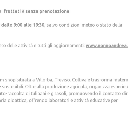
ai
frutteti
è
senza prenotazione
.
i dalle 9:00 alle 19:30
, salvo condizioni meteo o stato della
 delle attività e tutti gli aggiornamenti:
www.nonnoandrea.
 shop situata a Villorba, Treviso. Coltiva e trasforma materi
e sostenibili. Oltre alla produzione agricola, organizza esperie
auto-raccolta di tulipani e girasoli, promuovendo il contatto di
ia didattica, offrendo laboratori e attività educative per