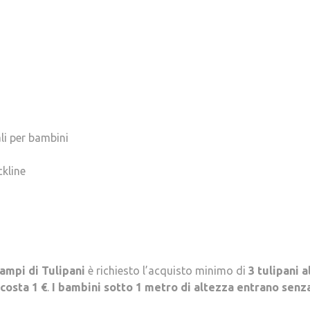
ali per bambini
ckline
ampi di Tulipani
è richiesto l’acquisto minimo di
3 tulipani a
costa 1 €
.
I bambini sotto 1 metro di altezza entrano senz