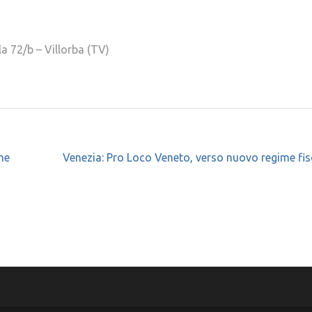
 72/b – Villorba (TV)
ne
Venezia: Pro Loco Veneto, verso nuovo regime fisc