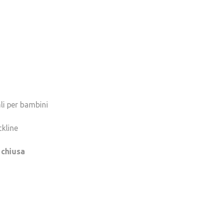
ali per bambini
ckline
 chiusa