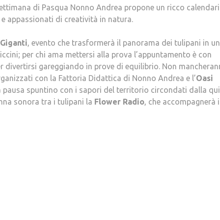
ne settimana di Pasqua Nonno Andrea propone un ricco calendari
 e appassionati di creatività in natura.
 Giganti
, evento che trasformerà il panorama dei tulipani in un
ccini; per chi ama mettersi alla prova l’appuntamento è con
er divertirsi gareggiando in prove di equilibrio. Non manchera
rganizzati con la Fattoria Didattica di Nonno Andrea e l’
Oasi
 pausa spuntino con i sapori del territorio circondati dalla qui
nna sonora tra i tulipani la
Flower Radio
, che accompagnerà i