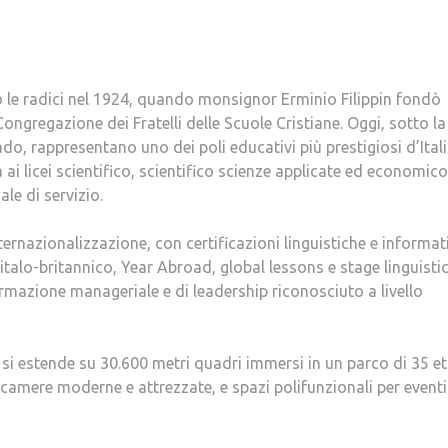
ano le radici nel 1924, quando monsignor Erminio Filippin fondò
 Congregazione dei Fratelli delle Scuole Cristiane. Oggi, sotto la
o, rappresentano uno dei poli educativi più prestigiosi d’Itali
 ai licei scientifico, scientifico scienze applicate ed economico
le di servizio.
ternazionalizzazione, con certificazioni linguistiche e informat
talo-britannico, Year Abroad, global lessons e stage linguistici.
rmazione manageriale e di leadership riconosciuto a livello
i estende su 30.600 metri quadri immersi in un parco di 35 ett
n camere moderne e attrezzate, e spazi polifunzionali per eventi