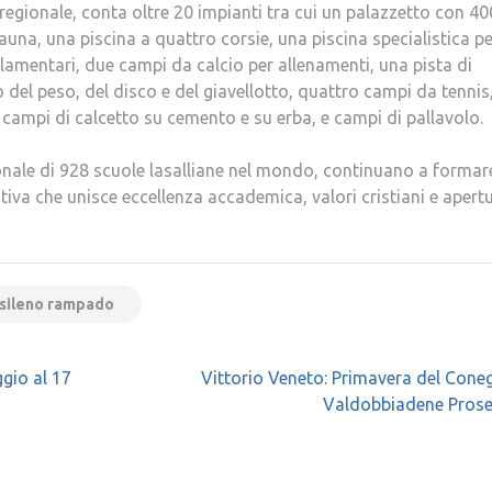
o regionale, conta oltre 20 impianti tra cui un palazzetto con 40
auna, una piscina a quattro corsie, una piscina specialistica pe
amentari, due campi da calcio per allenamenti, una pista di
o del peso, del disco e del giavellotto, quattro campi da tennis
campi di calcetto su cemento e su erba, e campi di pallavolo.
nazionale di 928 scuole lasalliane nel mondo, continuano a formar
iva che unisce eccellenza accademica, valori cristiani e apert
sileno rampado
ggio al 17
Vittorio Veneto: Primavera del Cone
Valdobbiadene Prosec