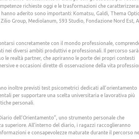
competenze richieste oggi e le trasformazioni che caratterizzera
he hanno aderito sono importanti: Komatsu, Galdi, Thema Optic
Zilio Group, Mediolanum, 593 Studio, Fondazione Nord Est, A
nfrontarsi concretamente con il mondo professionale, compren
nei diversi ambiti produttivi e professionali. Il percorso sarà
o le realtà partner, che apriranno le porte dei propri contesti
mersive e occasioni dirette di osservazione della vita professio
nno inoltre previsti test psicometrici dedicati all’orientamento
ali per supportare una scelta universitaria e lavorativa più
tiche personali.
“Diario dell’Orientamento”, uno strumento personale che
 superiore. All’interno del diario, i ragazzi raccoglieranno
 informazioni e consapevolezze maturate durante il percorso ne