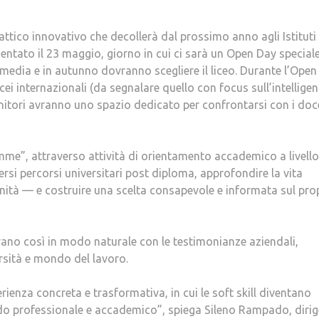
attico innovativo che decollerà dal prossimo anno agli Istituti
esentato il 23 maggio, giorno in cui ci sarà un Open Day special
media e in autunno dovranno scegliere il liceo. Durante l’Open
icei internazionali (da segnalare quello con focus sull’intellige
genitori avranno uno spazio dedicato per confrontarsi con i doc
amme”, attraverso attività di orientamento accademico a livello
ersi percorsi universitari post diploma, approfondire la vita
unità — e costruire una scelta consapevole e informata sul pro
rano così in modo naturale con le testimonianze aziendali,
rsità e mondo del lavoro.
ienza concreta e trasformativa, in cui le soft skill diventano
do professionale e accademico”, spiega Sileno Rampado, dirig