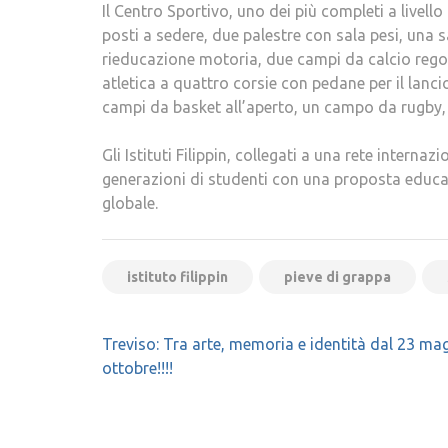
Il Centro Sportivo, uno dei più completi a livell
posti a sedere, due palestre con sala pesi, una s
rieducazione motoria, due campi da calcio regol
atletica a quattro corsie con pedane per il lanci
campi da basket all’aperto, un campo da rugby, 
Gli Istituti Filippin, collegati a una rete inter
generazioni di studenti con una proposta educat
globale.
istituto filippin
pieve di grappa
Navigazione
Treviso: Tra arte, memoria e identità dal 23 ma
articoli
ottobre!!!!