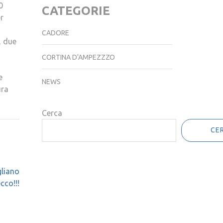
0
CATEGORIE
r
CADORE
, due
CORTINA D'AMPEZZZO
e
NEWS
ura
Cerca
CE
gliano
co!!!