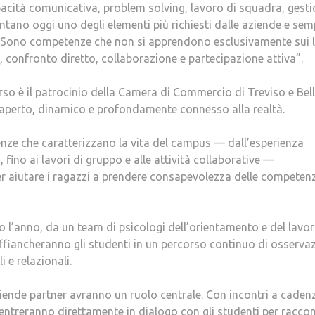
capacità comunicativa, problem solving, lavoro di squadra, gest
ntano oggi uno degli elementi più richiesti dalle aziende e sem
i. Sono competenze che non si apprendono esclusivamente sui li
, confronto diretto, collaborazione e partecipazione attiva”.
rso è il patrocinio della Camera di Commercio di Treviso e Bel
 aperto, dinamico e profondamente connesso alla realtà.
ienze che caratterizzano la vita del campus — dall’esperienza
, fino ai lavori di gruppo e alle attività collaborative —
er aiutare i ragazzi a prendere consapevolezza delle competen
 l’anno, da un team di psicologi dell’orientamento e del lavo
fiancheranno gli studenti in un percorso continuo di osserva
 e relazionali.
ziende partner avranno un ruolo centrale. Con incontri a caden
 entreranno direttamente in dialogo con gli studenti per racco