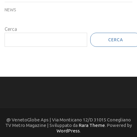
CORTINA D'AMPEZZZO
NEWS
Cerca
CERCA
@ VenetoGlobe Aps | Via Monticano 12/D 31015 Conegliano
TV Metro Magazine | Sviluppato da
Rara Theme
. Powered by