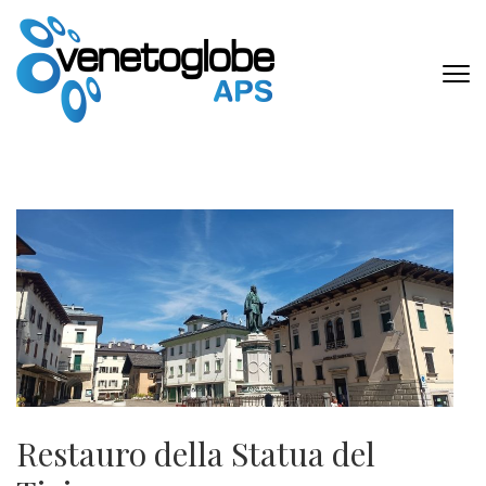
Passa
al
contenuto
VENETOGLOB
(premi
APS
invio)
Restauro della Statua del