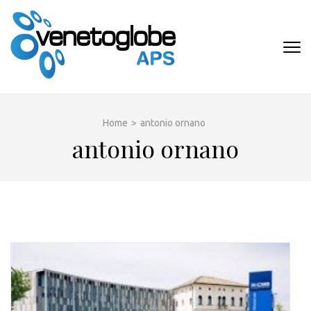
Passa
al
contenuto
VENETOGLOB
(premi
APS
invio)
Home
>
antonio ornano
antonio ornano