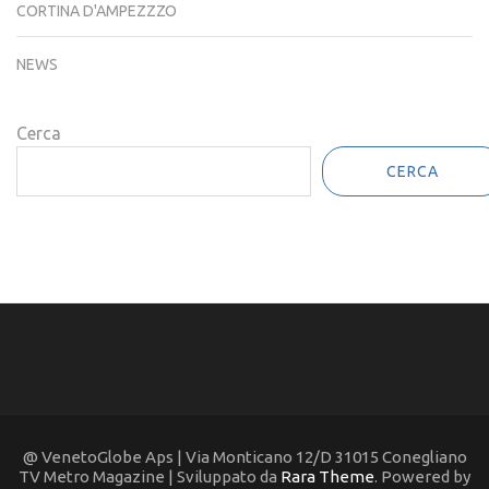
CORTINA D'AMPEZZZO
NEWS
Cerca
CERCA
@ VenetoGlobe Aps | Via Monticano 12/D 31015 Conegliano
TV Metro Magazine | Sviluppato da
Rara Theme
. Powered by