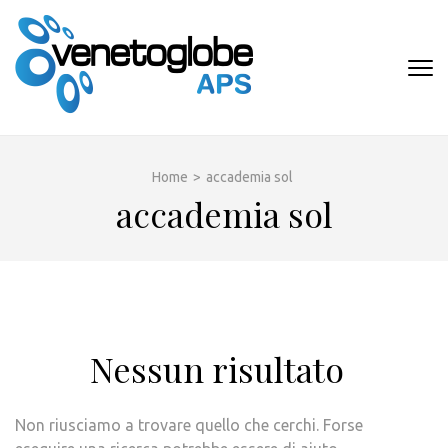
Passa
al
contenuto
VENETOGLOB
(premi
APS
invio)
Home
>
accademia sol
accademia sol
Nessun risultato
Non riusciamo a trovare quello che cerchi. Forse