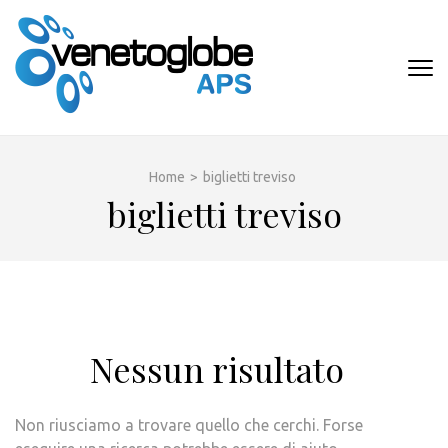
Passa
al
contenuto
VENETOGLOB
(premi
APS
invio)
Home
>
biglietti treviso
biglietti treviso
Nessun risultato
Non riusciamo a trovare quello che cerchi. Forse