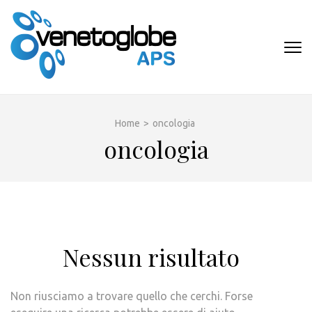
Passa
al
contenuto
VENETOGLOB
(premi
APS
invio)
Home
>
oncologia
oncologia
Nessun risultato
Non riusciamo a trovare quello che cerchi. Forse