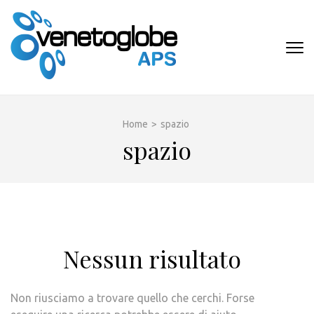
Passa
al
contenuto
VENETOGLOB
(premi
APS
invio)
Home
>
spazio
spazio
Nessun risultato
Non riusciamo a trovare quello che cerchi. Forse